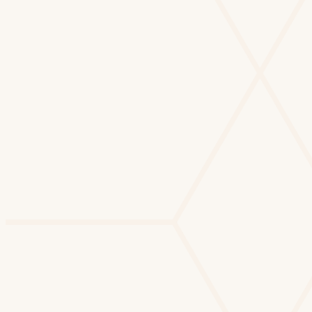
Briefing · vaga 042
Cargo
Tech Lead
Senioridade
Sênior · Pleno
Stack
React · Node · AWS
Salário
R$ 14k – 18k
IA traduzindo em 12 critérios de busca…