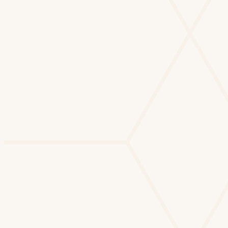
PL
Pedro Lucas Almeida
Tech Lead · Aceito
✓ Hired
Briefing
Dia 01
Primeiro match
Dia 02
Entrevista
Dia 06
Proposta aceita
Dia 14
Hire confirmado · pagamento
liberado