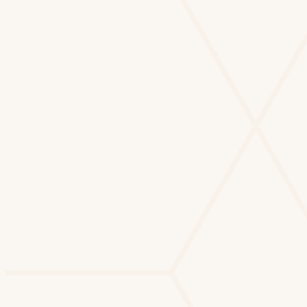
Currículos verificados
CPF e dados validados antes do
match.
Expectativa salarial visível
Filtros respeitam o budget.
Mercado tradicional
33
dias
Com BeeHunter
14
dias
−58% no time-to-hire