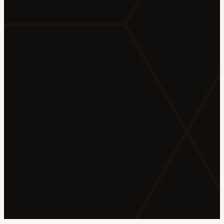
Vaga compatível com seu perfil
NX
Dev Full Stack Sênior
Nexora · Remoto · R$ 14k–18k
92
React
Node.js
TypeScript
AWS
+3 skills em comum
Compatibilidade
92%