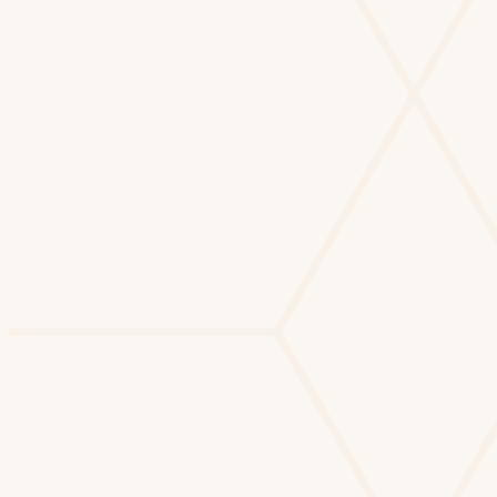
92
Pedro Lucas Almeida
PL
87
Ana Beatriz Silva
AB
79
Caio Henrique Santos
CH