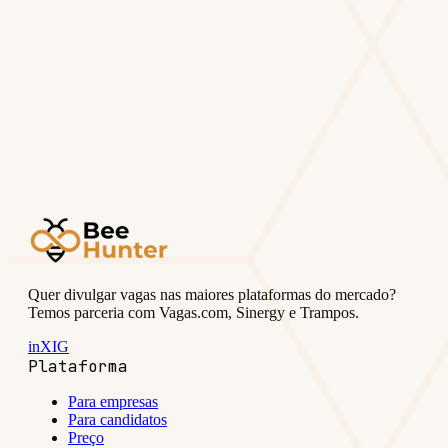
14 dias.
Criar briefing grátis →
Falar com especialista
✓ Sem cartão de crédito
✓ Configure em 4 minutos
✓ Cancele
quando quiser
Quer divulgar vagas nas maiores plataformas do mercado?
Temos parceria com Vagas.com, Sinergy e Trampos.
in
X
IG
Plataforma
Para empresas
Para candidatos
Preço